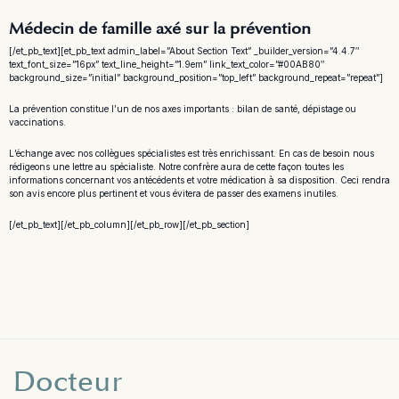
Médecin de famille axé sur la prévention
[/et_pb_text][et_pb_text admin_label=”About Section Text” _builder_version=”4.4.7″
text_font_size=”16px” text_line_height=”1.9em” link_text_color=”#00AB80″
background_size=”initial” background_position=”top_left” background_repeat=”repeat”]
La prévention constitue l’un de nos axes importants : bilan de santé, dépistage ou
vaccinations.
L’échange avec nos collègues spécialistes est très enrichissant. En cas de besoin nous
rédigeons une lettre au spécialiste. Notre confrère aura de cette façon toutes les
informations concernant vos antécédents et votre médication à sa disposition. Ceci rendra
son avis encore plus pertinent et vous évitera de passer des examens inutiles.
[/et_pb_text][/et_pb_column][/et_pb_row][/et_pb_section]
Docteur