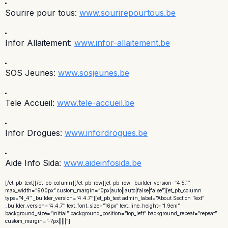
Sourire pour tous:
www.sourirepourtous.be
Infor Allaitement:
www.infor-allaitement.be
SOS Jeunes:
www.sosjeunes.be
Tele Accueil:
www.tele-accueil.be
Infor Drogues:
www.infordrogues.be
Aide Info Sida:
www.aideinfosida.be
[/et_pb_text][/et_pb_column][/et_pb_row][et_pb_row _builder_version=”4.5.1″
max_width=”900px” custom_margin=”0px|auto||auto|false|false”][et_pb_column
type=”4_4″ _builder_version=”4.4.7″][et_pb_text admin_label=”About Section Text”
_builder_version=”4.4.7″ text_font_size=”16px” text_line_height=”1.9em”
background_size=”initial” background_position=”top_left” background_repeat=”repeat”
custom_margin=”-7px|||||”]