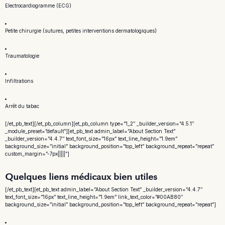
Electrocardiogramme (ECG)
Petite chirurgie (sutures, petites interventions dermatologiques)
Traumatologie
Infiltrations
Arrêt du tabac
[/et_pb_text][/et_pb_column][et_pb_column type=”1_2″ _builder_version=”4.5.1″
_module_preset=”default”][et_pb_text admin_label=”About Section Text”
_builder_version=”4.4.7″ text_font_size=”16px” text_line_height=”1.9em”
background_size=”initial” background_position=”top_left” background_repeat=”repeat”
custom_margin=”-7px|||||”]
Quelques liens médicaux bien utiles
[/et_pb_text][et_pb_text admin_label=”About Section Text” _builder_version=”4.4.7″
text_font_size=”16px” text_line_height=”1.9em” link_text_color=”#00AB80″
background_size=”initial” background_position=”top_left” background_repeat=”repeat”]