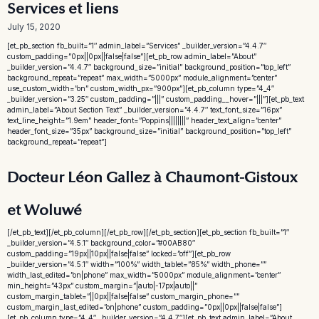
Services et liens
July 15, 2020
[et_pb_section fb_built=”1″ admin_label=”Services” _builder_version=”4.4.7″
custom_padding=”0px||0px||false|false”][et_pb_row admin_label=”About”
_builder_version=”4.4.7″ background_size=”initial” background_position=”top_left”
background_repeat=”repeat” max_width=”5000px” module_alignment=”center”
use_custom_width=”on” custom_width_px=”900px”][et_pb_column type=”4_4″
_builder_version=”3.25″ custom_padding=”|||” custom_padding__hover=”|||”][et_pb_text
admin_label=”About Section Text” _builder_version=”4.4.7″ text_font_size=”16px”
text_line_height=”1.9em” header_font=”Poppins||||||||” header_text_align=”center”
header_font_size=”35px” background_size=”initial” background_position=”top_left”
background_repeat=”repeat”]
Docteur Léon Gallez à Chaumont-Gistoux
et Woluwé
[/et_pb_text][/et_pb_column][/et_pb_row][/et_pb_section][et_pb_section fb_built=”1″
_builder_version=”4.5.1″ background_color=”#00AB80″
custom_padding=”19px||10px||false|false” locked=”off”][et_pb_row
_builder_version=”4.5.1″ width=”100%” width_tablet=”85%” width_phone=””
width_last_edited=”on|phone” max_width=”5000px” module_alignment=”center”
min_height=”43px” custom_margin=”|auto|-17px|auto||”
custom_margin_tablet=”||0px||false|false” custom_margin_phone=””
custom_margin_last_edited=”on|phone” custom_padding=”0px||0px||false|false”]
[et_pb_column type=”4_4″ _builder_version=”4.4.7″][et_pb_text admin_label=”About