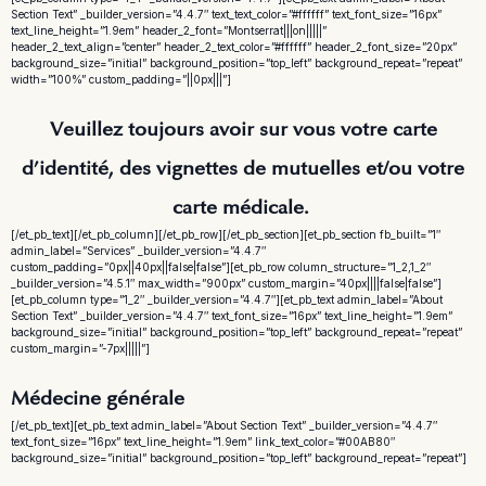
Section Text” _builder_version=”4.4.7″ text_text_color=”#ffffff” text_font_size=”16px”
text_line_height=”1.9em” header_2_font=”Montserrat|||on|||||”
header_2_text_align=”center” header_2_text_color=”#ffffff” header_2_font_size=”20px”
background_size=”initial” background_position=”top_left” background_repeat=”repeat”
width=”100%” custom_padding=”||0px|||”]
Veuillez toujours avoir sur vous votre carte
d’identité, des vignettes de mutuelles et/ou votre
carte médicale.
[/et_pb_text][/et_pb_column][/et_pb_row][/et_pb_section][et_pb_section fb_built=”1″
admin_label=”Services” _builder_version=”4.4.7″
custom_padding=”0px||40px||false|false”][et_pb_row column_structure=”1_2,1_2″
_builder_version=”4.5.1″ max_width=”900px” custom_margin=”40px||||false|false”]
[et_pb_column type=”1_2″ _builder_version=”4.4.7″][et_pb_text admin_label=”About
Section Text” _builder_version=”4.4.7″ text_font_size=”16px” text_line_height=”1.9em”
background_size=”initial” background_position=”top_left” background_repeat=”repeat”
custom_margin=”-7px|||||”]
Médecine générale
[/et_pb_text][et_pb_text admin_label=”About Section Text” _builder_version=”4.4.7″
text_font_size=”16px” text_line_height=”1.9em” link_text_color=”#00AB80″
background_size=”initial” background_position=”top_left” background_repeat=”repeat”]